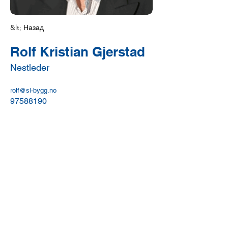
&lt; Назад
Rolf Kristian Gjerstad
Nestleder
rolf@sl-bygg.no
97588190