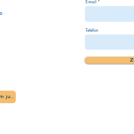
E-mail
go
Telefon
Z
Zostań członkiem już dziś