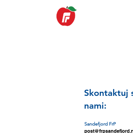
DOM
AKTUAL
Skontaktuj s
nami:
Sandefjord FrP
post@frpsandefjord.