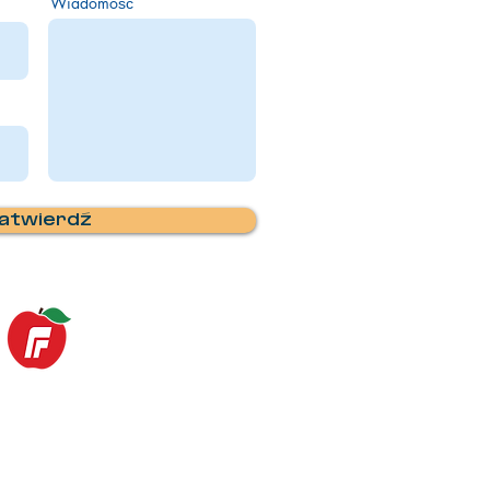
Wiadomość
atwierdź