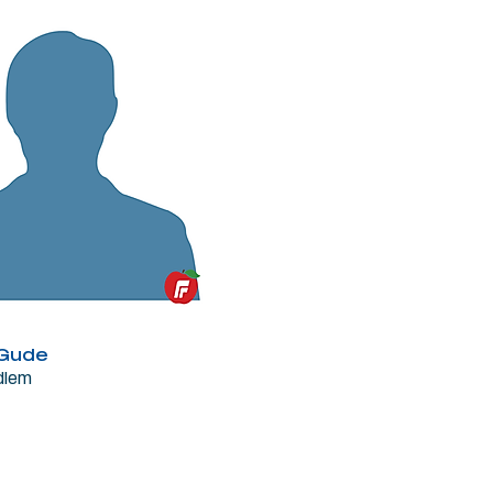
Gude
dlem