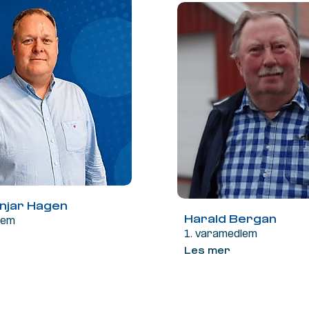
ynjar Hagen
Harald Bergan
lem
1. varamedlem
Les mer