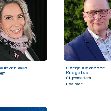
Wülfken Wild
Børge Alexander
Krogstad
lem
Styremedlem
Les mer