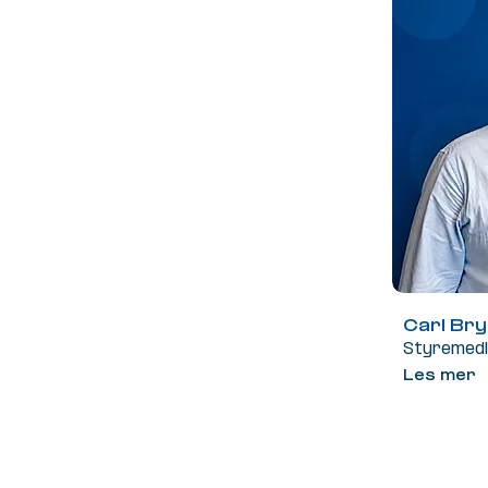
Carl Br
Styremed
Les mer