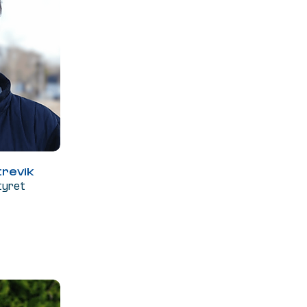
trevik
tyret