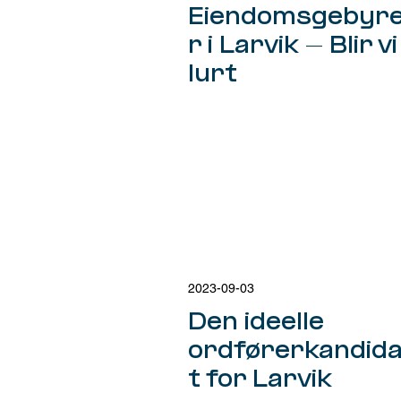
Eiendomsgebyr
r i Larvik - Blir vi
lurt
2023-09-03
Den ideelle
ordførerkandid
t for Larvik