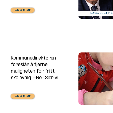
Les mer
Kommunedirektøren
foreslår å fjerne
muligheten for fritt
skolevalg. -Nei! Sier vi.
Les mer