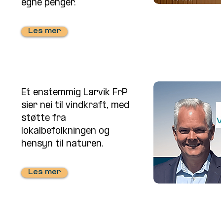
egne penger.
Les mer
Et enstemmig Larvik FrP
sier nei til vindkraft, med
støtte fra
lokalbefolkningen og
hensyn til naturen.
Les mer