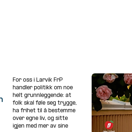
POLITIKA
ORGANIZAVIMAS
me
For oss i Larvik FrP
handler politikk om noe
helt grunnleggende: at
m
folk skal føle seg trygge,
ha frihet til å bestemme
over egne liv, og sitte
igjen med mer av sine