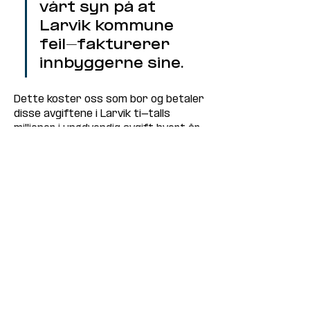
vårt syn på at 
Larvik kommune 
feil-fakturerer 
innbyggerne sine.
Dette koster oss som bor og betaler 
disse avgiftene i Larvik ti-talls 
millioner i unødvendig avgift hvert år.
Dette vil Larvik FrP ha slutt på!
Støtt oss på mandag og hjelp oss i 
kampen mot offentlig 
overfakturering.
Her finner du vårt 
valgprogram
.
Tilbake
Neste