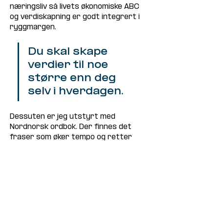
næringsliv så livets økonomiske ABC 
og verdiskapning er godt integrert i 
ryggmargen. 
Du skal skape 
verdier til noe 
større enn deg 
selv i hverdagen. 
Dessuten er jeg utstyrt med 
Nordnorsk ordbok. Der finnes det 
fraser som øker tempo og retter 
opp noe av galskapen.
Jeg vil ikke love gull og grønne skoger, 
men sofaen til Larvik kommune er 
det første som ryker ut døra 
sammen med eiendomsskatten 
dersom jeg får være din 