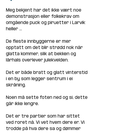
Meg bekjent har det ikke vært noe 
demonstrasjon eller folkekrav om 
omgående puck og piruetter i Larvik 
heller ...
De fleste innbyggerne er mer 
opptatt om det blir strødd nok når 
glatta kommer, slik at bekken og 
lårhals overlever julekvelden. 
Det er både bratt og glatt vinterstid 
i en by som legger sentrum i ei 
skråning.
Noen må sette foten ned og si, dette 
går ikke lengre. 
Det er tre partier som har sittet 
ved roret nå. Vi vet hvem dere er. Vi 
trodde på hva dere sa og dømmer 