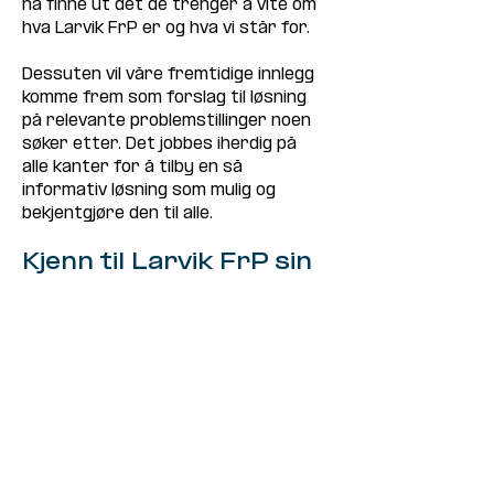
nå finne ut det de trenger å vite om 
hva Larvik FrP er og hva vi står for. 
Dessuten vil våre fremtidige innlegg 
komme frem som forslag til løsning 
på relevante problemstillinger noen 
søker etter. Det jobbes iherdig på 
alle kanter for å tilby en så 
informativ løsning som mulig og 
bekjentgjøre den til alle.
Kjenn til Larvik FrP sin 
politikk før du 
stemmer
Vi vil at alle med stemmerett i Larvik 
skal vite hva partiet vårt står for 
før de stemmer, uansett når de
gjør det. 
Dette valget er veldig viktig for oss 
og for alle som bor i Larvik kommune. 