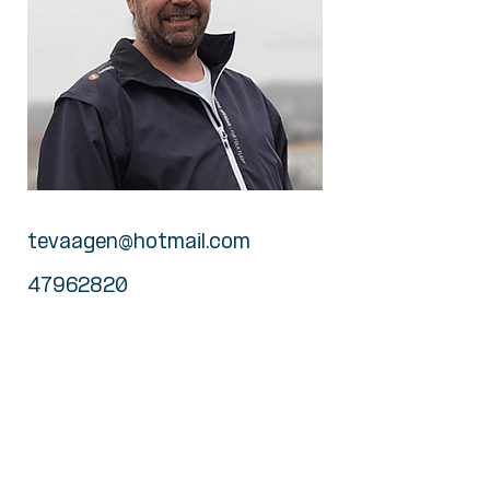
tevaagen@hotmail.com
47962820
Larvik FrP